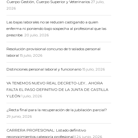
Cuerpo Gestión, Cuerpo Superior y Veterinarios
27 julio,
2026
Las bajas laborales no se reducen castigando a quien
enferma ni poniendo bajo sospecha al profesional que las
prescribe.
20 julio, 2026
Resolución provisional concurso de traslados personal
laboral
15 julio, 2026
Distinciones personal laboral y funcionario
15 julio, 2026
YA TENEMOS NUEVO REAL DECRETO-LEY… AHORA
FALTA EL PASO DEFINITIVO DE LA JUNTA DE CASTILLA
Y LEÓN
1 julio, 2026
¿Recta final para la recuperación de la jubilación parcial?
29 junio, 2026
CARRERA PROFESIONAL: Listado definitivo
reconocimientos categoría profesional I
24 junio, 2026