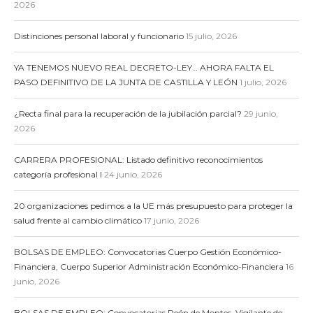
2026
Distinciones personal laboral y funcionario
15 julio, 2026
YA TENEMOS NUEVO REAL DECRETO-LEY… AHORA FALTA EL
PASO DEFINITIVO DE LA JUNTA DE CASTILLA Y LEÓN
1 julio, 2026
¿Recta final para la recuperación de la jubilación parcial?
29 junio,
2026
CARRERA PROFESIONAL: Listado definitivo reconocimientos
categoría profesional I
24 junio, 2026
20 organizaciones pedimos a la UE más presupuesto para proteger la
salud frente al cambio climático
17 junio, 2026
BOLSAS DE EMPLEO: Convocatorias Cuerpo Gestión Económico-
Financiera, Cuerpo Superior Administración Económico-Financiera
16
junio, 2026
BOLSAS DE EMPLEO: Convocatorias Peón de Montes, Vigilante de