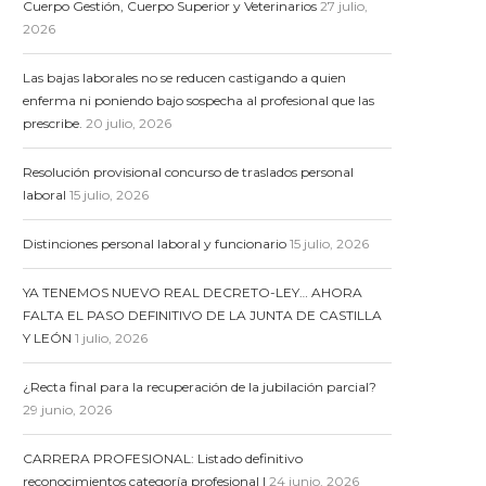
Cuerpo Gestión, Cuerpo Superior y Veterinarios
27 julio,
2026
Las bajas laborales no se reducen castigando a quien
enferma ni poniendo bajo sospecha al profesional que las
prescribe.
20 julio, 2026
Resolución provisional concurso de traslados personal
laboral
15 julio, 2026
Distinciones personal laboral y funcionario
15 julio, 2026
YA TENEMOS NUEVO REAL DECRETO-LEY… AHORA
FALTA EL PASO DEFINITIVO DE LA JUNTA DE CASTILLA
Y LEÓN
1 julio, 2026
¿Recta final para la recuperación de la jubilación parcial?
29 junio, 2026
CARRERA PROFESIONAL: Listado definitivo
reconocimientos categoría profesional I
24 junio, 2026