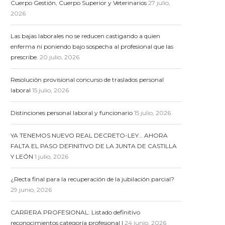
Cuerpo Gestión, Cuerpo Superior y Veterinarios
27 julio,
2026
Las bajas laborales no se reducen castigando a quien
enferma ni poniendo bajo sospecha al profesional que las
prescribe.
20 julio, 2026
Resolución provisional concurso de traslados personal
laboral
15 julio, 2026
Distinciones personal laboral y funcionario
15 julio, 2026
YA TENEMOS NUEVO REAL DECRETO-LEY… AHORA
FALTA EL PASO DEFINITIVO DE LA JUNTA DE CASTILLA
Y LEÓN
1 julio, 2026
¿Recta final para la recuperación de la jubilación parcial?
29 junio, 2026
CARRERA PROFESIONAL: Listado definitivo
reconocimientos categoría profesional I
24 junio, 2026