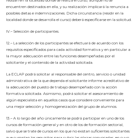
residan en la localidad donde se realiza el curso, aunque no se
encuentren destinados en ella, y su realización implicará la renuncia a
posibles dietas e indemnizaciones. Dicha circunstancia (residir en la
localidad donde se desarrolla el curso) deberá especificarse en la solicitud.
IV.– Selección de participantes.
12.– La selección de los participantes se efectuará de acuerdo con los
requisitos especificados para cada actividad formativa y en particular a
la mayor adecuación entre las funciones desempeñadas por el
solicitante y el contenido de la actividad solicitada.
La ECLAP podrá solicitar al responsable del centro, servicio o unidad
administrativa de la que dependa el solicitante informe acreditativo de
la adecuación del puesto de trabajo desempeñado con la acción
formativa solicitada. Asimismo, podrá solicitar el asesoramiento de
algún especialista en aquellos casos que considere conveniente para
una mejor selección y homogeneización del grupo de alumnos.
13.– A lo largo del año únicamente se podrá participar en uno de los
cursos de formación general y en otro de los de formación sectorial,
salvo que se trate de cursos en los que no existan suficientes solicitantes
que cumplan los requisitos para cubrir las plazas convocadas, en cuyo