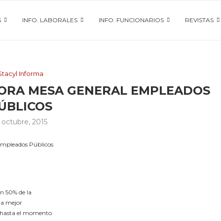
S
INFO. LABORALES
INFO. FUNCIONARIOS
REVISTAS
Stacyl Informa
ORA MESA GENERAL EMPLEADOS
ÚBLICOS
5 octubre, 2015
 Empleados Públicos
un 50% de la
 la mejor
o hasta el momento