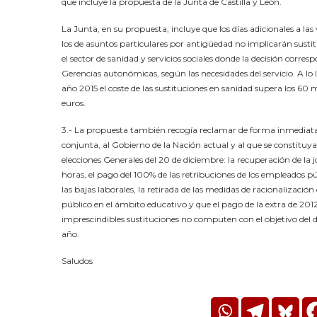
que incluye la propuesta de la Junta de Castilla y León.
La Junta, en su propuesta, incluye que los días adicionales a las
los de asuntos particulares por antigüedad no implicarán sustit
el sector de sanidad y servicios sociales donde la decisión corres
Gerencias autonómicas, según las necesidades del servicio. A lo 
año 2015 el coste de las sustituciones en sanidad supera los 60 m
euros.
3.- La propuesta también recogía reclamar de forma inmediat
conjunta, al Gobierno de la Nación actual y al que se constituya
elecciones Generales del 20 de diciembre: la recuperación de la 
horas, el pago del 100% de las retribuciones de los empleados p
las bajas laborales, la retirada de las medidas de racionalización
público en el ámbito educativo y que el pago de la extra de 2012
imprescindibles sustituciones no computen con el objetivo del d
año.
Saludos