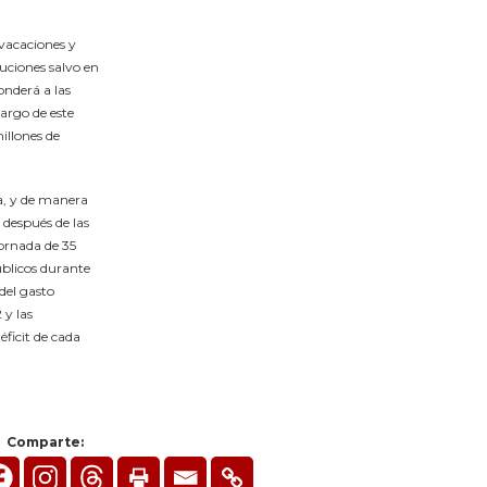
 vacaciones y
uciones salvo en
ponderá a las
largo de este
illones de
a, y de manera
 después de las
jornada de 35
úblicos durante
 del gasto
 y las
éficit de cada
Comparte: