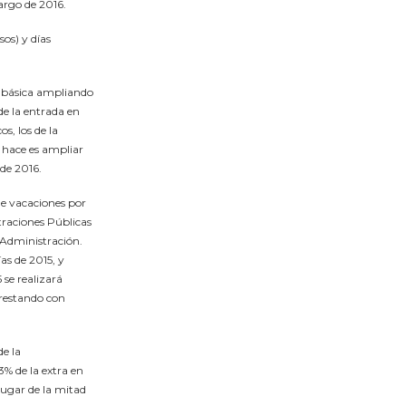
largo de 2016.
os) y días
n básica ampliando
de la entrada en
s, los de la
 hace es ampliar
 de 2016.
de vacaciones por
traciones Públicas
 Administración.
as de 2015, y
 se realizará
prestando con
de la
3% de la extra en
lugar de la mitad