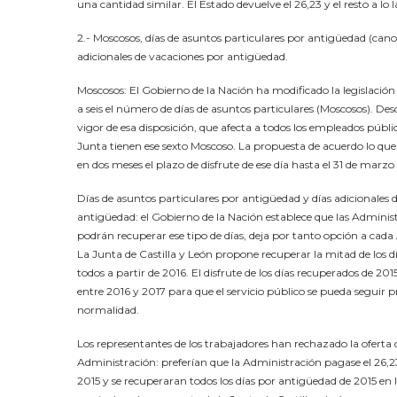
una cantidad similar. El Estado devuelve el 26,23 y el resto a lo 
2.- Moscosos, días de asuntos particulares por antigüedad (canos
adicionales de vacaciones por antigüedad.
Moscosos: El Gobierno de la Nación ha modificado la legislació
a seis el número de días de asuntos particulares (Moscosos). Des
vigor de esa disposición, que afecta a todos los empleados público
Junta tienen ese sexto Moscoso. La propuesta de acuerdo lo que
en dos meses el plazo de disfrute de ese día hasta el 31 de marzo
Días de asuntos particulares por antigüedad y días adicionales 
antigüedad: el Gobierno de la Nación establece que las Adminis
podrán recuperar ese tipo de días, deja por tanto opción a cada
La Junta de Castilla y León propone recuperar la mitad de los dí
todos a partir de 2016. El disfrute de los días recuperados de 2015
entre 2016 y 2017 para que el servicio público se pueda seguir 
normalidad.
Los representantes de los trabajadores han rechazado la oferta 
Administración: preferían que la Administración pagase el 26,2
2015 y se recuperaran todos los días por antigüedad de 2015 en 