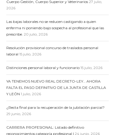
Cuerpo Gestión, Cuerpo Superior y Veterinarios
27 julio,
2026
Las bajas laborales no se reducen castigando a quien
enferma ni poniendo bajo sospecha al profesional que las
prescribe.
20 julio, 2026
Resolución provisional concurso de traslados personal
laboral
15 julio, 2026
Distinciones personal laboral y funcionario
15 julio, 2026
YA TENEMOS NUEVO REAL DECRETO-LEY… AHORA
FALTA EL PASO DEFINITIVO DE LA JUNTA DE CASTILLA
Y LEÓN
1 julio, 2026
¿Recta final para la recuperación de la jubilación parcial?
29 junio, 2026
CARRERA PROFESIONAL: Listado definitivo
reconocimientos categoría profesional I
24 junio, 2026