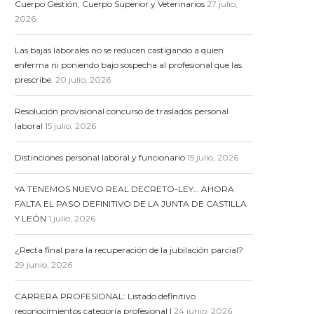
Cuerpo Gestión, Cuerpo Superior y Veterinarios
27 julio,
2026
Las bajas laborales no se reducen castigando a quien
enferma ni poniendo bajo sospecha al profesional que las
prescribe.
20 julio, 2026
Resolución provisional concurso de traslados personal
laboral
15 julio, 2026
Distinciones personal laboral y funcionario
15 julio, 2026
YA TENEMOS NUEVO REAL DECRETO-LEY… AHORA
FALTA EL PASO DEFINITIVO DE LA JUNTA DE CASTILLA
Y LEÓN
1 julio, 2026
¿Recta final para la recuperación de la jubilación parcial?
29 junio, 2026
CARRERA PROFESIONAL: Listado definitivo
reconocimientos categoría profesional I
24 junio, 2026