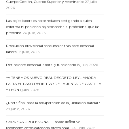
Cuerpo Gestión, Cuerpo Superior y Veterinarios
27 julio,
2026
Las bajas laborales no se reducen castigando a quien
enferma ni poniendo bajo sospecha al profesional que las
prescribe.
20 julio, 2026
Resolución provisional concurso de traslados personal
laboral
15 julio, 2026
Distinciones personal laboral y funcionario
15 julio, 2026
YA TENEMOS NUEVO REAL DECRETO-LEY… AHORA
FALTA EL PASO DEFINITIVO DE LA JUNTA DE CASTILLA
Y LEÓN
1 julio, 2026
¿Recta final para la recuperación de la jubilación parcial?
29 junio, 2026
CARRERA PROFESIONAL: Listado definitivo
reconocimientos categoría profesional I
24 junio, 2026